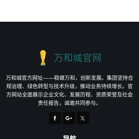
万和城官方网址——稳健万和，创新发展。集团坚持合
规治理、绿色转型与技术升级，推动业务持续增长。官
方网站全面展示企业文化、发展历程、资质荣誉及社会
责任报告，诚邀共同参与。
导航