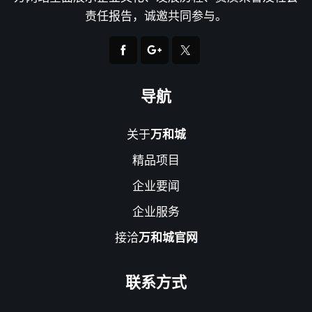
责任报告，诚邀共同参与。
导航
关于
万和城
精品项目
企业要闻
企业服务
接洽
万和城官网
联系方式