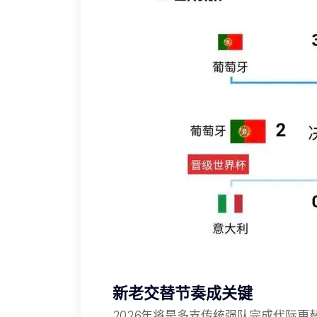
新老交替节奏成关键
2026年将是多支传统强队完成代际