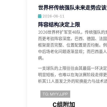
世界杯传统强队未来走势应该
2026-06-11
阵容结构决定上限
2026世界杯扩军至48队，传统强队
而更考验阵容深度。巴西、德国、法国
框架是否完整、位置配置是否均衡。例
中后场老化问题逐渐显现；而巴西虽人
病。
一支球队的上限往往由其最弱一环决定
明显短板，也难以在淘汰赛阶段走得更
析其11人首发之外的轮换能力与战术