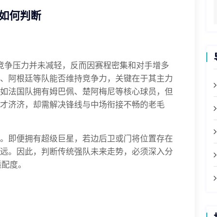
如何判断
的竞争压力并未减轻，反而因赛程密集和对手增多
、阿根廷等队能否维持竞争力，关键在于其主力
如法国队拥有姆巴佩、楚阿梅尼等核心球员，但
才济济，却需解决锋线与中场衔接不畅的老毛
。即便拥有超级巨星，若边后卫或门将位置存在
远。因此，判断传统强队未来走势，必须深入分
适配度。