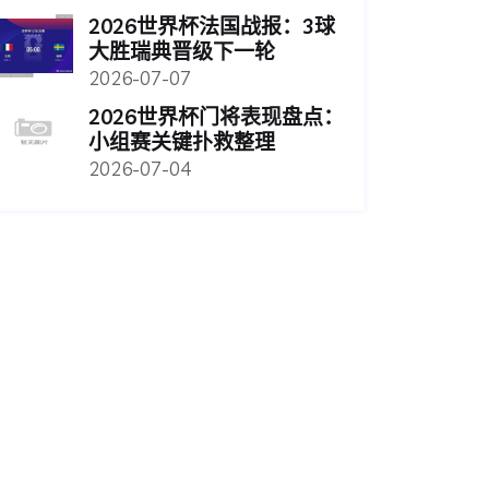
2026世界杯法国战报：3球
大胜瑞典晋级下一轮
2026-07-07
2026世界杯门将表现盘点：
小组赛关键扑救整理
2026-07-04