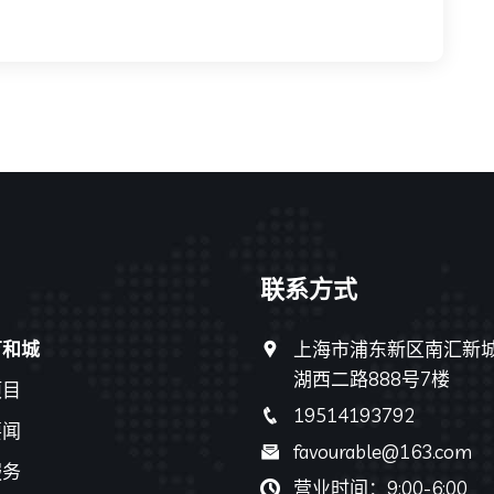
联系方式
万和城
上海市浦东新区南汇新
湖西二路888号7楼
项目
19514193792
要闻
favourable@163.com
服务
营业时间：9:00-6:00