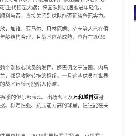
等新生代扛起大旗；德国队则加速推进年轻化，
顺利与否，直接关系到球队能否延续争冠实力。
放，加维、亚马尔、贝林厄姆、萨卡等人已在俱
年龄结构合理，且战术体系成熟，具备在2026
赖个别核心球员的发挥。姆巴佩之于法国、内马
兰，都是攻防转换的枢纽。一旦这些球员在世界
的战术运转可能陷入停滞。
26赛季的俱乐部表现、出场频率及
万和城首页
身
据。稳定性强、抗压能力高的球星，往往能在关
性要求极高。2026世界杯赛程紧凑，小组赛三