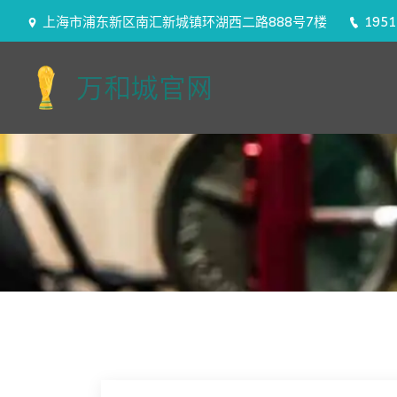
上海市浦东新区南汇新城镇环湖西二路888号7楼
1951