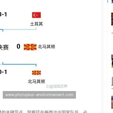
更替的关键节点。阿根廷在梅西淡出国家队后，必