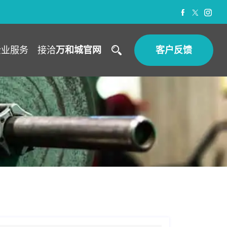
企业服务
接洽
万和城官网
客户反馈