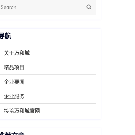
导航
关于
万和城
精品项目
企业要闻
企业服务
接洽
万和城官网