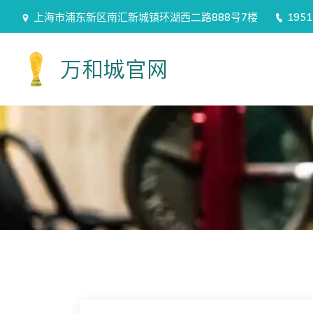
上海市浦东新区南汇新城镇环湖西二路888号7楼
1951