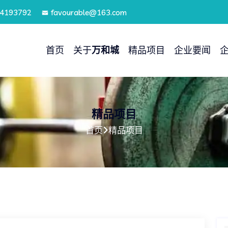
4193792
favourable@163.com
首页
关于
万和城
精品项目
企业要闻
精品项目
首页
精品项目