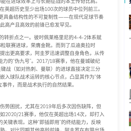
却能在进球效率上与长期征战的本土传奇比肩。
，在英超历史至少出场100次的球员中位列前三。
，更具备结构性的不可复制性——在现代足球节奏
此高产且高效的前锋已愈发罕见。
的转折点之一。彼时佩莱格里尼的4-4-2体系赋
6粒联赛进球，荣膺金靴。而到了瓜迪奥拉时
提出更高要求，阿圭罗迅速调整自身角色，从传
的“伪九号”。2017/18赛季，他在曼城破纪
关键战（如对热刺、曼联）的进球直接决定三分
嵌入球队战术运转的核心节点，凸显其作为“体
立事件，而是战术执行的自然结果。
伤势困扰，尤其在2019年后多次因伤缺阵，但
2020/21赛季，他仅在英超出场14次，却打入
的关键表现。这种“即插即用”的终结能力，反映
熟。对比同期其他高龄前锋，阿圭罗在有限出场