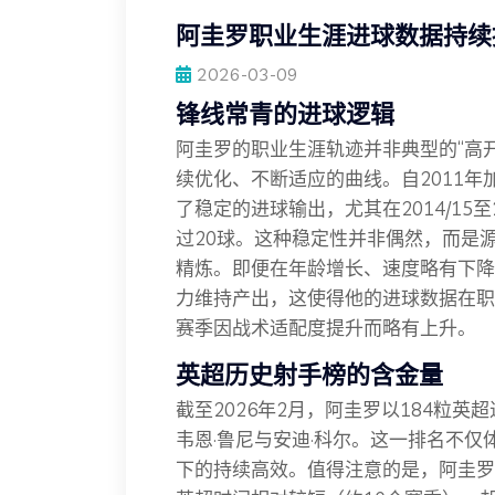
阿圭罗职业生涯进球数据持续
2026-03-09
锋线常青的进球逻辑
阿圭罗的职业生涯轨迹并非典型的“高开
续优化、不断适应的曲线。自2011
了稳定的进球输出，尤其在2014/15
过20球。这种稳定性并非偶然，而是
精炼。即便在年龄增长、速度略有下降
力维持产出，这使得他的进球数据在职
赛季因战术适配度提升而略有上升。
英超历史射手榜的含金量
截至2026年2月，阿圭罗以184粒
韦恩·鲁尼与安迪·科尔。这一排名不
下的持续高效。值得注意的是，阿圭罗