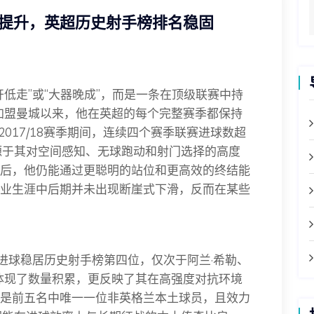
提升，英超历史射手榜排名稳固
低走”或“大器晚成”，而是一条在顶级联赛中持
年加盟曼城以来，他在英超的每个完整赛季都保持
至2017/18赛季期间，连续四个赛季联赛进球数超
源于其对空间感知、无球跑动和射门选择的高度
后，他仍能通过更聪明的站位和更高效的终结能
业生涯中后期并未出现断崖式下滑，反而在某些
英超进球稳居历史射手榜第四位，仅次于阿兰·希勒、
仅体现了数量积累，更反映了其在高强度对抗环境
是前五名中唯一一位非英格兰本土球员，且效力