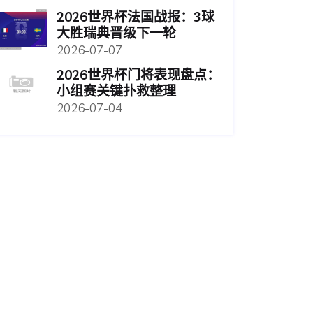
2026世界杯法国战报：3球
大胜瑞典晋级下一轮
2026-07-07
2026世界杯门将表现盘点：
小组赛关键扑救整理
2026-07-04