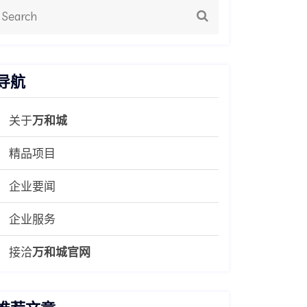
导航
关于
万和城
精品项目
企业要闻
企业服务
接洽
万和城官网