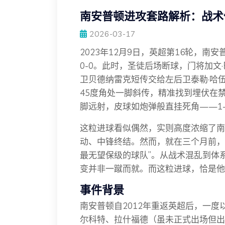
南安普顿进攻套路解析：战术
2026-03-17
2023年12月9日，英超第16轮，南
0-0。此时，圣徒后场断球，门将加文·
卫贝德纳雷克短传交给左后卫泰勒·哈
45度角处一脚斜传，精准找到埋伏在
脚远射，皮球如炮弹般直挂死角——1
这粒进球看似偶然，实则高度浓缩了南
动、中锋终结。然而，就在三个月前，
最无望保级的球队”。从战术混乱到体
变并非一蹴而就。而这粒进球，恰是他
事件背景
南安普顿自2012年重返英超后，一
尔科特、拉什福德（虽未正式出场但出自