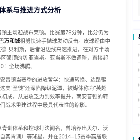
体系与推进方式分析
安普顿主场迎战布莱顿。比赛第78分钟，比分仍为
巴
万和城
祖努快速手抛球发动反击。皮球经由中
伍德-贝利斯，后者沿边线高速推进，在对方半场
禁区弧顶的切·亚当斯。亚当斯不做调整，直接起
-0！全场沸腾。
安普顿当赛季的进攻哲学：快速转换、边路驱
这支“圣徒”还深陷降级泥潭，被媒体称为“英超
系初成，从进攻乏力到效率提升，南安普顿的转
们战术重建过程中最具代表性的缩影。
度以青训体系和控球打法闻名，曾培养出贝尔、沃
其青训）等球星，并在2014–15赛季高居联