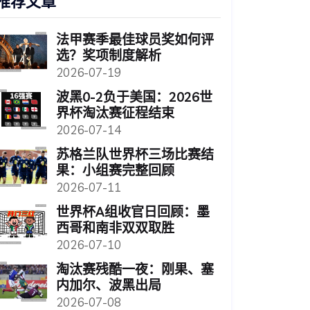
推荐文章
法甲赛季最佳球员奖如何评
选？奖项制度解析
2026-07-19
波黑0-2负于美国：2026世
界杯淘汰赛征程结束
2026-07-14
苏格兰队世界杯三场比赛结
果：小组赛完整回顾
2026-07-11
世界杯A组收官日回顾：墨
西哥和南非双双取胜
2026-07-10
淘汰赛残酷一夜：刚果、塞
内加尔、波黑出局
2026-07-08