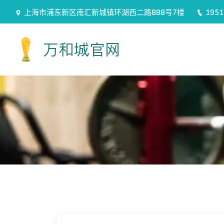
上海市浦东新区南汇新城镇环湖西二路888号7楼
1951