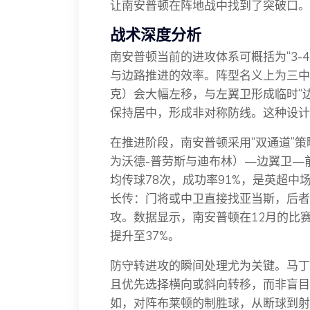
让南安普顿在阵地战中找到了突破口。
战术深度分析
南安普顿当前的进攻体系可概括为“3-4
与边路推进的效率。阵型名义上为三中
克）会大幅左移，与左翼卫形成临时“
保持居中，形成非对称防线。这种设计
在推进阶段，南安普顿采用“双通道”
为沃德-普劳斯与迪布林）—边翼卫—
均传球78次，成功率91%，是英超
长传：门将或中卫直接找亚当斯，后者
攻。数据显示，南安普顿在12月的比
提升至37%。
防守转进攻的瞬间处理尤为关键。马丁
且优先选择横向或斜向转移，而非盲目
如，对阵布莱顿的制胜球，从断球到射