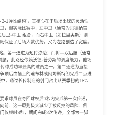
-2-1弹性结构”，其核心在于后场出球的灵活性
卫，但实际比赛中，左中卫（通常为贝德纳雷
边后卫-中卫”组合，而右中卫（如拉里奥斯）则
既保证了后场人数优势，又为左路创造了宽度。
策略。第一通道为短传渗透：门将—双后腰（通常
前腰。此路径依赖沃德-普劳斯的调度能力，他场
中场传球成功率最高的球员之一。第二通道为直接
争顶后由插上的迪布林或阿姆斯特朗完成二点进
赛中，通过长传制造的射门占比从赛季初的18%
要求球员在夺回球权后3秒内完成第一次传递，
向前。这一原则极大减少了被反抢的风险。例
门仅耗时8秒，期间完成3次传递，全部为一脚