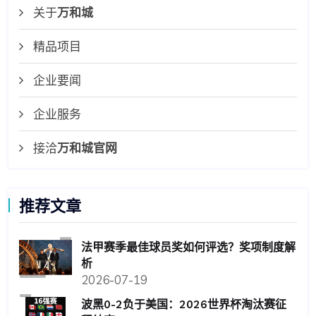
关于
万和城
精品项目
企业要闻
企业服务
接洽
万和城官网
推荐文章
法甲赛季最佳球员奖如何评选？奖项制度解
析
2026-07-19
波黑0-2负于美国：2026世界杯淘汰赛征