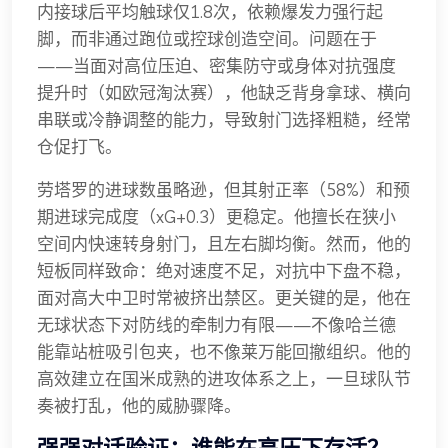
内接球后平均触球仅1.8次，依赖爆发力强行起
脚，而非通过跑位或控球创造空间。问题在于
——当面对高位压迫、密集防守或身体对抗强度
提升时（如欧冠淘汰赛），他缺乏背身拿球、横向
串联或冷静调整的能力，导致射门选择粗糙，经常
仓促打飞。
劳塔罗的进球数虽略逊，但其射正率（58%）和预
期进球完成度（xG+0.3）更稳定。他擅长在狭小
空间内快速转身射门，且左右脚均衡。然而，他的
短板同样致命：绝对速度不足，对抗中下盘不稳，
面对高大中卫时常被挤出禁区。更关键的是，他在
无球状态下对防线的牵制力有限——不像哈兰德
能靠站桩吸引包夹，也不像莱万能回撤组织。他的
高效建立在国米成熟的进攻体系之上，一旦球队节
奏被打乱，他的威胁骤降。