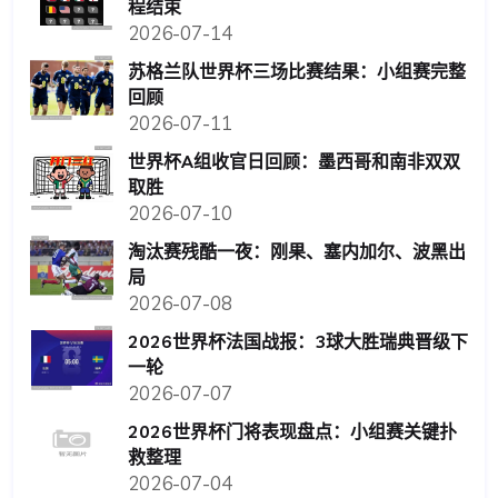
程结束
2026-07-14
苏格兰队世界杯三场比赛结果：小组赛完整
回顾
2026-07-11
世界杯A组收官日回顾：墨西哥和南非双双
取胜
2026-07-10
淘汰赛残酷一夜：刚果、塞内加尔、波黑出
局
2026-07-08
2026世界杯法国战报：3球大胜瑞典晋级下
一轮
2026-07-07
2026世界杯门将表现盘点：小组赛关键扑
救整理
2026-07-04