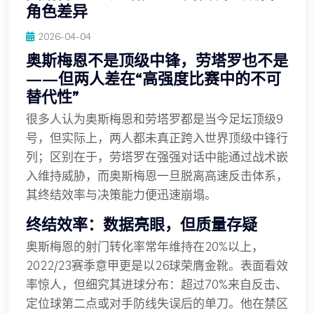
角色差异
2026-04-04
奥斯梅恩不是顶级中锋，劳塔罗也不是
——但两人差在“高强度比赛中的不可
替代性”
很多人认为奥斯梅恩和劳塔罗都是当今足坛顶级9
号，但实际上，两人都未真正跨入世界顶级中锋行
列；区别在于，劳塔罗在强强对话中能通过战术嵌
入维持威胁，而奥斯梅恩一旦脱离高速反击体系，
其终结效率与决策能力便迅速崩塌。
终结效率：数据亮眼，但质量存疑
奥斯梅恩的射门转化率常年维持在20%以上，
2022/23赛季意甲更是以26球荣膺金靴。表面看效
率惊人，但细究其进球分布：超过70%来自反击、
定位球第二点或对手防线失误后的单刀。他在禁区