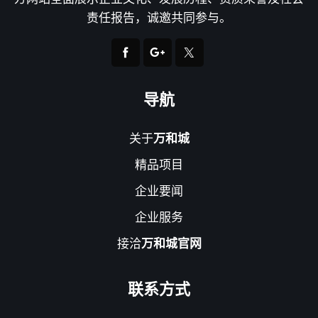
责任报告，诚邀共同参与。
导航
关于
万和城
精品项目
企业要闻
企业服务
接洽
万和城官网
联系方式