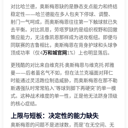
对比哈兰德，奥斯梅恩缺的是静态支点能力和终结
稳定性——哈兰德能在多人包夹下停球、调整、
射门一气呵成，而奥斯梅恩往往第一下触球就已失
去平衡。对比凯恩，劳塔罗缺的是组织视野和回撤
策应能力，无法像凯恩那样成为进攻枢纽。即便与
同联赛的吉鲁相比，奥斯梅恩在背身护球和头球争
顶成功率（仅4
万和城官网
1%）上也明显落后。
更残酷的对比来自维克托·奥斯梅恩与维克托·邦雅
曼——后者虽名气不如，但在法兰克福面对拜仁
时能通过灵活跑位制造威胁，而奥斯梅恩在那不勒
斯遇强队时常常陷入“等球到脚下再硬突”的单一模
式。这种战术维度的单一性，正是他无法跻身顶级
的核心症结。
上限与短板：决定性的能力缺失
奥斯梅恩的问题不是进球数，而是“在无空间、无