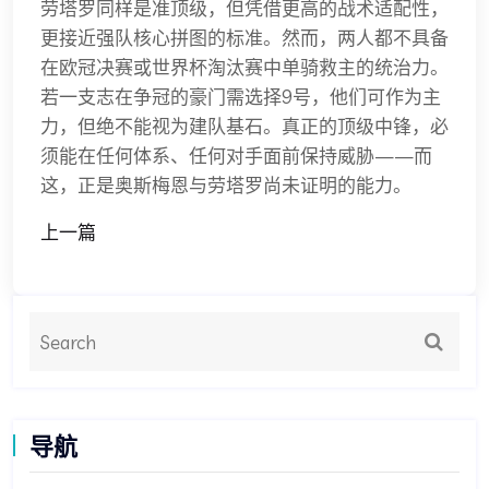
劳塔罗同样是准顶级，但凭借更高的战术适配性，
更接近强队核心拼图的标准。然而，两人都不具备
在欧冠决赛或世界杯淘汰赛中单骑救主的统治力。
若一支志在争冠的豪门需选择9号，他们可作为主
力，但绝不能视为建队基石。真正的顶级中锋，必
须能在任何体系、任何对手面前保持威胁——而
这，正是奥斯梅恩与劳塔罗尚未证明的能力。
上一篇
导航