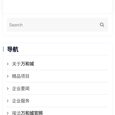
导航
关于
万和城
精品项目
企业要闻
企业服务
接洽
万和城官网