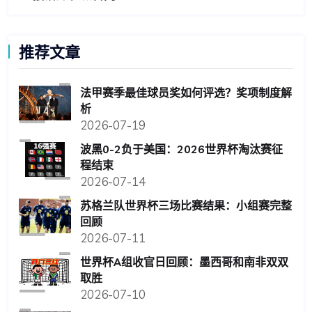
推荐文章
法甲赛季最佳球员奖如何评选？奖项制度解
析
2026-07-19
波黑0-2负于美国：2026世界杯淘汰赛征
程结束
2026-07-14
苏格兰队世界杯三场比赛结果：小组赛完整
回顾
2026-07-11
世界杯A组收官日回顾：墨西哥和南非双双
取胜
2026-07-10