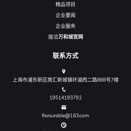
精品项目
企业要闻
企业服务
接洽
万和城官网
联系方式
上海市浦东新区南汇新城镇环湖西二路888号7楼
19514193792
favourable@163.com