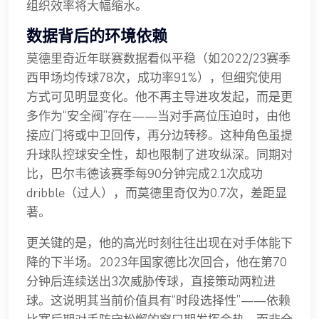
组织效率将大幅缩水。
数据背后的环境依赖
莫德里奇近年联赛数据看似平稳（如2022/23赛季
西甲场均传球78次，成功率91%），但细究使用
方式可见明显变化。他不再主导进攻发起，而是更
多作为“安全阀”存在——当对手高位压迫时，由他
接应门将或中卫回传，再分边转移。这种角色虽提
升球队控球安全性，却也限制了进攻纵深。同期对
比，巴尔韦德该赛季每90分钟完成2.1次成功
dribble（过人），而莫德里奇仅为0.7次，差距显
著。
更关键的是，他的高光时刻往往出现在对手体能下
降的下半场。2023年国家德比次回合，他在第70
分钟后连续送出3次威胁传球，直接策动两粒进
球。这说明其当前价值具有“时段选择性”——依赖