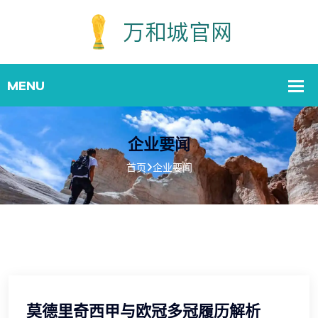
企业要闻
首页
企业要闻
莫德里奇西甲与欧冠多冠履历解析