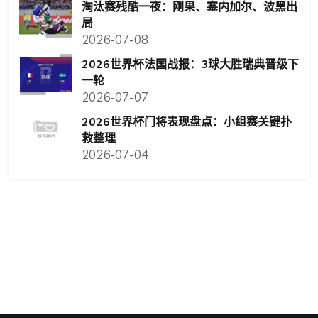
淘汰赛残酷一夜：刚果、塞内加尔、波黑出
局
2026-07-08
2026世界杯法国战报：3球大胜瑞典晋级下
一轮
2026-07-07
2026世界杯门将表现盘点：小组赛关键扑
救整理
2026-07-04