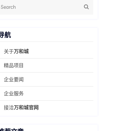
导航
关于
万和城
精品项目
企业要闻
企业服务
接洽
万和城官网