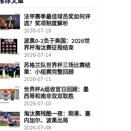
推荐文章
法甲赛季最佳球员奖如何评
选？奖项制度解析
2026-07-19
波黑0-2负于美国：2026世
界杯淘汰赛征程结束
2026-07-14
苏格兰队世界杯三场比赛结
果：小组赛完整回顾
2026-07-11
世界杯A组收官日回顾：墨
西哥和南非双双取胜
2026-07-10
淘汰赛残酷一夜：刚果、塞
内加尔、波黑出局
2026-07-08