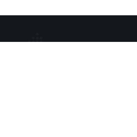
网站地图
城镇环
SiteMap