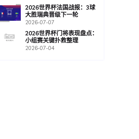
2026世界杯法国战报：3球
大胜瑞典晋级下一轮
2026-07-07
2026世界杯门将表现盘点：
小组赛关键扑救整理
2026-07-04