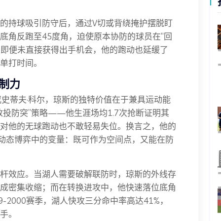
的持球吸引防守后，通过V切或背绕掩护摆脱盯
底角反跑至45度角，迫使原本协防的球员在“回
择。即便未直接获得出手机会，他的跑动也延缓了
单打时间。
制力
或史蒂夫·科尔，琼斯的独特价值在于兼具运动能
投防突”策略——他生涯场均1.7次抢断证明其
对他的无球跑动也不敢轻易失位。换言之，他的
是动态博弈中的变量：既可作为空间点，又能在防
杆效应。当湖人需要破解联防时，琼斯的外线存
成密集收缩；而在转换进攻中，他快速落位底角
-2000赛季，湖人快攻三分命中率高达41%，
手。