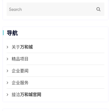
导航
关于
万和城
精品项目
企业要闻
企业服务
接洽
万和城官网