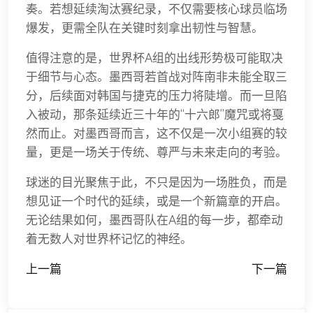
奏。若想延续淘汰赛纪录，不仅需要核心球员临场
爆发，更需全队在关键时刻拿出韧性与智慧。
值得注意的是，世界杯A组的出线形势极可能取决
于细节与心态。墨西哥若首战对阵南非未能全取三
分，后续面对韩国与捷克的压力将陡增。而一旦陷
入被动，那条延续近三十年的“十六郎”魔咒或将戛
然而止。对墨西哥而言，这不仅是一次小组赛的较
量，更是一场关于传统、尊严与未来走向的考验。
球迷的目光聚焦于此，不只是因为一场胜负，而是
想见证一个时代的延续，或是一个新篇章的开启。
无论结果如何，墨西哥队在A组的每一步，都牵动
着无数人对世界杯记忆的神经。
上一篇
下一篇