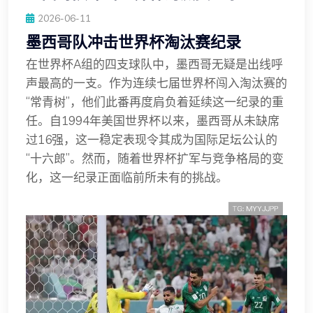
2026-06-11
墨西哥队冲击世界杯淘汰赛纪录
在世界杯A组的四支球队中，墨西哥无疑是出线呼
声最高的一支。作为连续七届世界杯闯入淘汰赛的
“常青树”，他们此番再度肩负着延续这一纪录的重
任。自1994年美国世界杯以来，墨西哥从未缺席
过16强，这一稳定表现令其成为国际足坛公认的
“十六郎”。然而，随着世界杯扩军与竞争格局的变
化，这一纪录正面临前所未有的挑战。