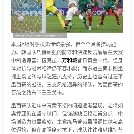
本届A组对手虽无传统豪强，但个个具备搅局能
力。韩国队凭借顽强的防守和快速反击屡屡在大赛
中制造惊喜；捷克虽非
万和城
昔日黄金一代，但身
体对抗与战术纪律仍不容小觑；而东道主南非则坐
拥主场之利与球迷狂热支持，历史上也曾有过逼平
墨西哥的战绩。三支风格迥异的球队，为墨西哥的
晋级之路布下重重关卡。
墨西哥队近年来青黄不接的问题逐渐显现。老将如
奥乔亚仍在坚守球门，但锋线缺乏稳定得分点，中
场创造力也显疲软。主教练马蒂诺虽强调控球与高
位逼抢，但在高强度对抗下，球队往往难以维持节