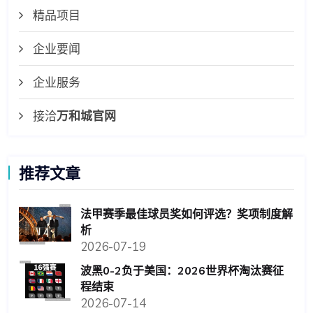
精品项目
企业要闻
企业服务
接洽
万和城官网
推荐文章
法甲赛季最佳球员奖如何评选？奖项制度解
析
2026-07-19
波黑0-2负于美国：2026世界杯淘汰赛征
程结束
2026-07-14