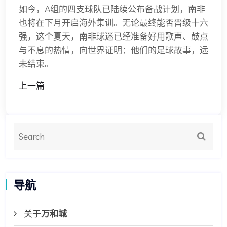
如今，A组的四支球队已陆续公布备战计划，南非
也将在下月开启海外集训。无论最终能否晋级十六
强，这个夏天，南非球迷已经准备好用歌声、鼓点
与不息的热情，向世界证明：他们的足球故事，远
未结束。
上一篇
导航
关于
万和城