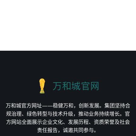
万和城官方网址——稳健万和，创新发展。集团坚持合
规治理、绿色转型与技术升级，推动业务持续增长。官
方网站全面展示企业文化、发展历程、资质荣誉及社会
责任报告，诚邀共同参与。