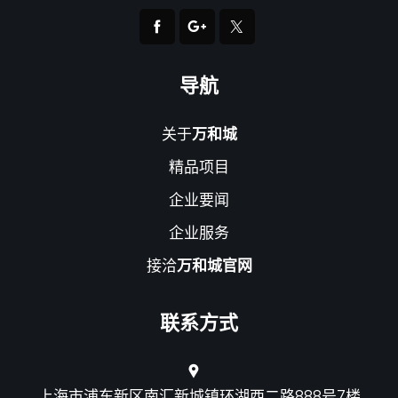
导航
关于
万和城
精品项目
企业要闻
企业服务
接洽
万和城官网
联系方式
上海市浦东新区南汇新城镇环湖西二路888号7楼