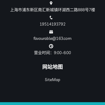
上海市浦东新区南汇新城镇环湖西二路888号7楼
19514193792
favourable@163.com
营业时间：9:00-6:00
网站地图
SiteMap