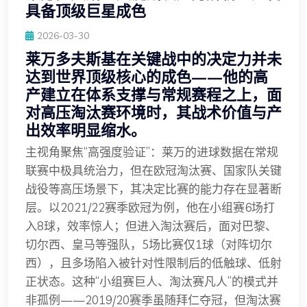
具备顶级巨星成色
2026-03-30
莱万多夫斯基在关键战中的决定力并未
达到世界顶级核心的成色——他的高
产建立在体系支撑与常规赛程之上，面
对高压淘汰赛环境时，其战术价值与产
出效率明显缩水。
主视角聚焦“高强度验证”：莱万的进球数据在常规
联赛中极具统治力，但在欧冠淘汰赛、国家队关键
战役等高压场景下，其决定比赛的能力存在显著断
层。以2021/22赛季欧冠为例，他在小组赛6场打
入8球，效率惊人；但进入淘汰赛后，面对巴黎、
切尔西、皇马等强队，5场比赛仅1球（对阵切尔
西），且多场陷入被针对性限制后的低触球、低射
正状态。这种“小组赛巨人、淘汰赛凡人”的模式并
非孤例——2019/20赛季虽随拜仁夺冠，但淘汰赛