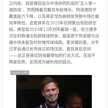
卫内收、双前锋回追与中场协同形成的“五人第一
道防线”。然而随着范戴克年龄增长、阿诺德防守
覆盖能力下降，以及蒂亚戈伤病频发导致中场拦截
效率降低，这套体系在2023年后频繁出现肋部空
档。典型如2023年12月对阵曼城一役，哈兰德多
次在利物浦左肋部接球转身，直接源于阿诺德与远
端中场未能及时封堵传球线路。更关键的是，对手
已学会通过长传绕过前场压迫，直找身后空间
——这正是高位防线最惧怕的打击方式。压迫不
再是优势，反而成为被利用的弱点。