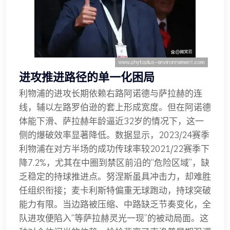
进攻推进路径的单一化困局
利物浦的进攻长期依赖右路阿诺德与萨拉赫的连
线，辅以左路罗伯逊的套上形成宽度。但在阿诺德
体能下滑、萨拉赫年龄逼近32岁的情况下，这一
侧的爆破效率显著降低。数据显示，2023/24赛季
利物浦在对方半场的成功传球率较2021/22赛季下
降7.2%，尤其在中圈到禁区前沿的“危险区域”，缺
乏稳定的持球推进点。努涅斯虽具冲击力，却难胜
任组织衔接；麦卡利斯特偏重无球跑动，持球突破
能力有限。当边路被压缩、中路缺乏节奏变化，全
队进攻便陷入“等萨拉赫灵光一现”的被动局面。这