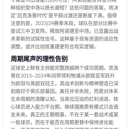
粹组织型中场以扬长避短？这些问题的答案，将决
定“后克洛普时代”是平稳过渡还是断崖下滑。值得
注意的是，2023/24赛季末段，球队在部分比赛中
尝试三中卫变阵，释放阿诺德至中场，已显露出战
术革新的试探性信号。这种基于现有资源的适应性
调整，或许比彻底重建更符合现实逻辑。
周期尾声的理性告别
足球史上鲜有主帅能完整跨越两个成功周期。克洛
普在2015–2024年间带领利物浦从欧联亚军跃升
为欧冠与英超双冠王，其战术创新与精神塑造已深
刻烙印于俱乐部基因。离任并非失败，而是对体系
生命周期的清醒认知。当高位压迫的红利消退、核
心球员进入能力平台期，继续强推原有模式只会透
支未来。真正的王朝根基，不在于某一套战术或某
一批球员，而在于能否在周期更替中保持进化能