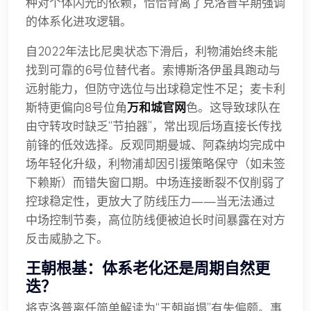
种对个体闪光的依赖，恰恰背离了克洛普早期强调
的体系化进攻逻辑。
自2022年法比尼奥状态下滑后，利物浦始终未能
找到可靠的6号位替代者。索博斯洛伊虽具跑动与
远射能力，但防守选位与出球稳定性不足；麦卡利
斯特更偏向8号位角
万和城官网
色。这导致球队在
由守转攻时缺乏“节拍器”，常出现后场直接长传找
前锋的低效选择。反观同期曼城、阿森纳均完成中
场年轻化升级，利物浦却因引援策略保守（如未签
下赖斯）而错失窗口期。中场连接断裂不仅削弱了
控球稳定性，更放大了防线压力——当无法通过
中场控制节奏，高位防线便被迫长时间暴露在对方
反击威胁之下。
王朝根基：体系老化还是周期自然更
迭？
将克洛普离任简单解读为“王朝崩塌”有失偏颇。事