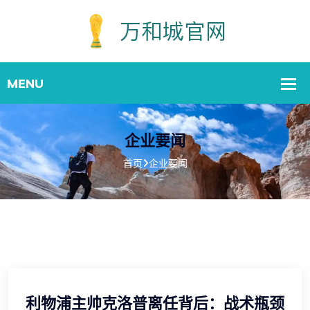
企业要闻
首页
企业要闻
利物浦主帅克洛普离任背后：战术瓶颈